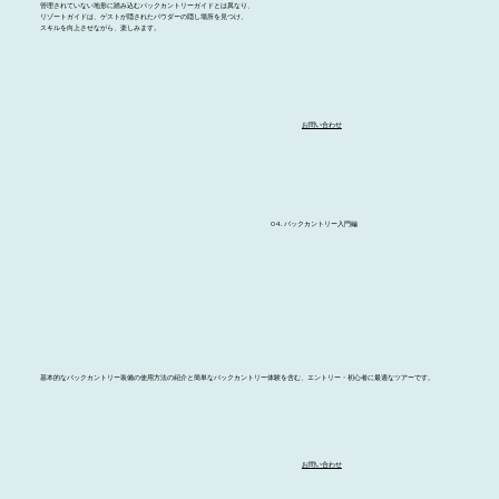
管理されていない地形に踏み込むバックカントリーガイドとは異なり、
リゾートガイドは、ゲストが隠されたパウダーの隠し場所を見つけ、
スキルを向上させながら、楽しみます。
お問い合わせ
04. バックカントリー入門編
基本的なバックカントリー装備の使用方法の紹介と簡単なバックカントリー体験を含む、エントリー・初心者に最適なツアーです。
お問い合わせ