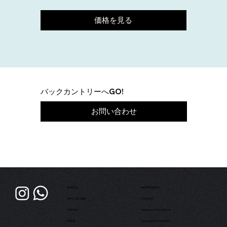
価格を見る
​バックカントリーへGO!
お問い合わせ
WHAT IS
RESERVATION
WHO WE ARE
CONTACT
SERVICE
Terms and Conditions
PRICE
Terms and Conditions