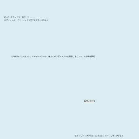
01. バックカントリースキー /
スプリットボードツーリング（リフトアクセスなし）
北海道のバックカントリースキーツアーで、極上のパウダースノーを満喫しましょう。※経験者限定
お問い合わせ
02. リゾートアクセスバックカントリー（リフトアクセス）