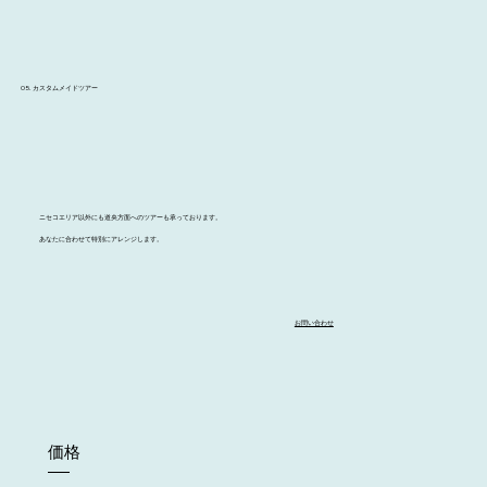
05. カスタムメイドツアー
ニセコエリア以外にも道央方面へのツアーも承っております。
あなたに合わせて特別にアレンジします。
お問い合わせ
価格