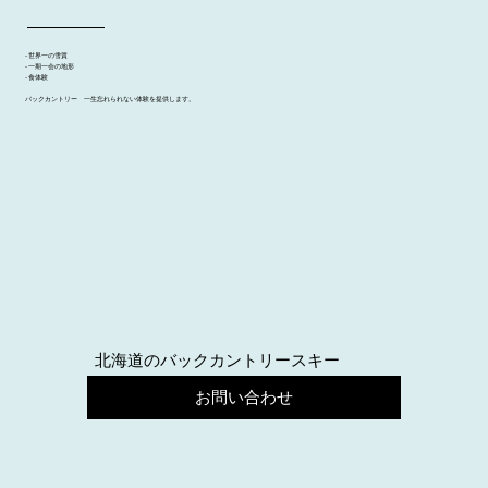
- 世界一の雪質
- 一期一会の地形
- 食体験
バックカントリー 一生忘れられない体験を提供します。
北海道のバックカントリースキー
お問い合わせ