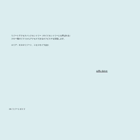
リゾートアクセスバックカントリー（サイドカントリーとも呼ばれる）
スキー場のリフトからアクセスできるオフピステを目指します。
エリア：キロロリゾート、ニセコモイワほか
お問い合わせ
03. リゾートガイド